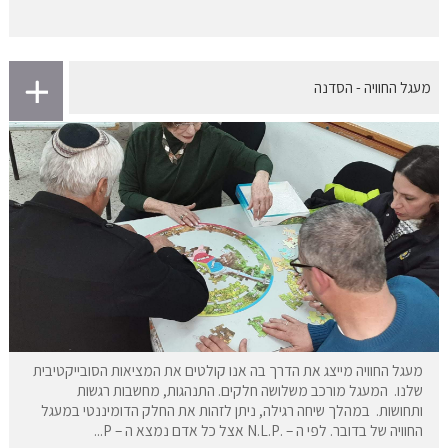
מעגל החוויה - הסדנה
מעגל החוויה מייצג את הדרך בה אנו קולטים את המציאות הסובייקטיבית
שלנו. המעגל מורכב משלושה חלקים. התנהגות, מחשבות רגשות
ותחושות. במהלך שיחה רגילה, ניתן לזהות את החלק הדומיננטי במעגל
החוויה של בדובר. לפי ה – .N.L.P אצל כל אדם נמצא ה – P...